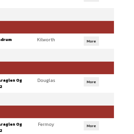
Kilworth
ndrum
More
Douglas
Araglen Og
More
2
Fermoy
Araglen Og
More
2