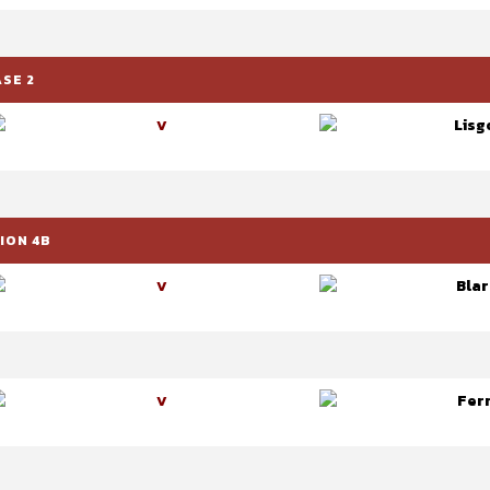
ASE 2
Lisg
V
ION 4B
Blar
V
Fer
V