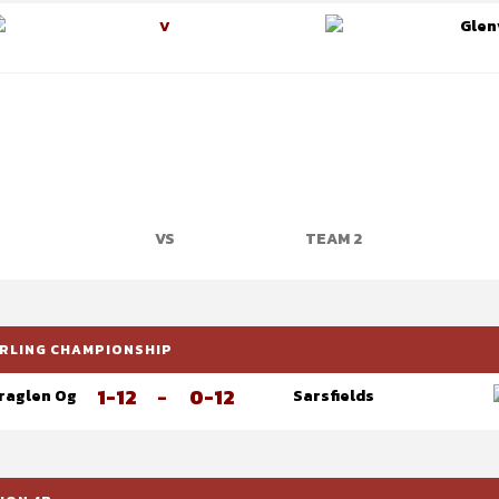
Glenv
V
VS
TEAM 2
HURLING CHAMPIONSHIP
1-12
-
0-12
Araglen Og
Sarsfields