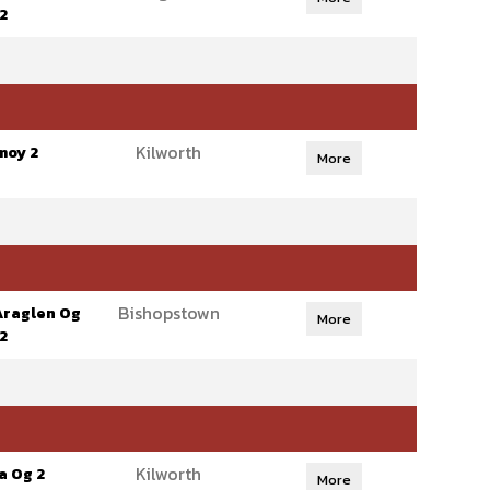
2
Kilworth
moy 2
More
Bishopstown
Araglen Og
More
2
Kilworth
a Og 2
More