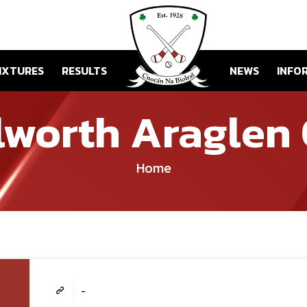
IXTURES
RESULTS
NEWS
INFO
lworth Araglen
Home
-