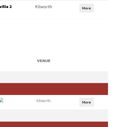
Kilworth
ille 2
More
VENUE
Kilworth
More