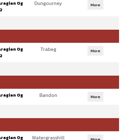
Dungourney
Araglen Og
More
2
Trabeg
Araglen Og
More
2
Bandon
Araglen Og
More
Watergrasshill
Araglen Og
More