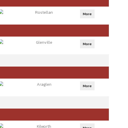
Rostellan
More
Glenville
More
Araglen
More
Kilworth
More