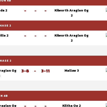
ION 4B
-
-
-
da 2
Kilworth Araglen Og
2
HASE 2
-
-
-
ille 2
Kilworth Araglen Og
2
PHASE 2
3-8
-
3-11
Araglen Og
Mallow 3
2
ON 4B
-
-
-
Araglen Og
Kiltha Og 2