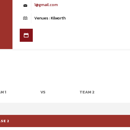
1@gmail.com
Venues : Kilworth
M 1
VS
TEAM 2
ASE 2