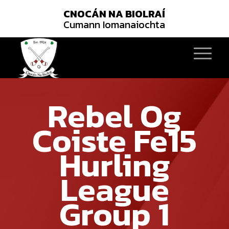
CNOCÁN NA BIOLRAÍ
Cumann Iomanaiochta
Rebel Og
Coiste Fe15
Hurling
League
Group 1